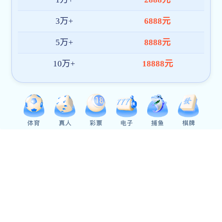
2026-06-27
塔希罗维奇2026世界杯进球效率分析
在世界杯的璀璨星河中，总有那么一些名字如同流
星般划过天际，用瞬间的光芒点燃整座球场的...
2026-06-27