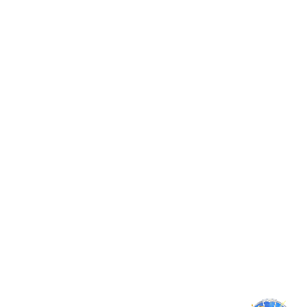
世界杯巴拿马克罗地亚赛前进球判断
世界杯的赛场上，永远不缺少戏剧性的转折与令人
瞠目结舌的瞬间。当巴拿马与克罗地亚这两...
2026-06-29