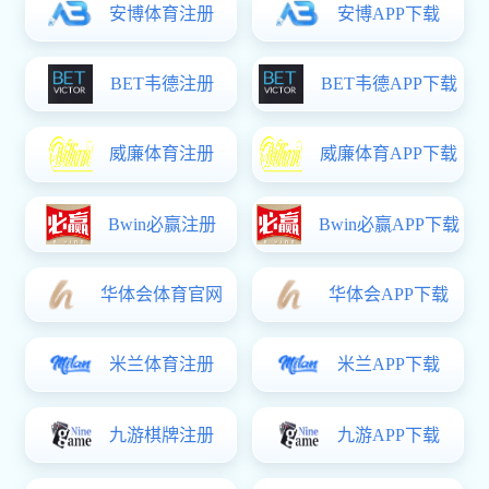
捕鱼大作战 - 中国官方网站 ·
Fishing 毫秒级数据更新，全球
赛事实时推送。...