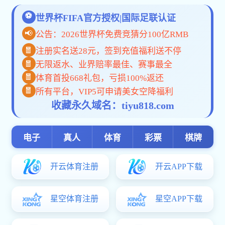
塔希罗维奇2026世界杯进球效率分析
2026-06-27
巴雷拉弧顶远射塞尔维亚波尔图高燃回看
2026-06-26
世界杯乌兹别克斯坦vs刚果金黑马指数
2026-06-28
埃及vs比利时2026世界杯战术板解析
2026-06-29
国王杯决赛塞维利亚瓦伦西亚门将送礼冠军之路
2026-06-28
伊拉克对塞内加尔世界杯盘口热度
2026-06-28